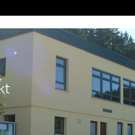
rrent)
kt